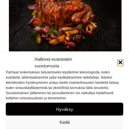
Hallinnoi evästeiden
suostumusta
Parhaan kokemuksen tarjoamiseksi käytämme teknologioita, kuten
REININ LIHAN JOULUN HERKUT LÖYDÄT K-KAUPOISTA
evästeitä, tallentaaksemme ja/tai käyttääksemme laitetietoja. Näiden
tekniikoiden hyväksyminen antaa meille mahdollisuuden käsitellä tietoja,
kuten selauskäyttäytymistä tai yksilöllisiä tunnuksia tällä sivustolla.
Suostumuksen jättäminen tai peruuttaminen voi vaikuttaa haitallisesti
tiettyihin ominaisuuksiin ja toimintoihin.
Hyväksy
Kiellä