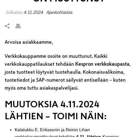
Julkaistu
4.11.2024
Ajankohtaista
Arvoisa asiakkaamme,
Verkkokauppamme osoite on muuttunut. Kaikki
verkkokauppatilaukset tehdään
Kespron verkkokaupasta
,
josta tuotteet löytyvät tuotehaulla. Kokonaisvalikoima,
tuotetiedot ja SAP-numerot säilyvät entisellään – kuten
myös oma tuttu asiakaspalvelijasi.
MUUTOKSIA 4.11.2024
LÄHTIEN – TOIMI NÄIN:
Kalatukku E. Erikssonin ja Reinin Lihan
verkkokauppatilaukset tehdään
4.11. lähtien
Kespron