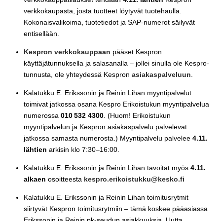
verkkokaupasta, josta tuotteet löytyvät tuotehaulla.
Kokonaisvalikoima, tuotetiedot ja SAP-numerot säilyvät
entisellään.
Kespron verkkokauppaan
pääset Kespron
käyttäjätunnuksella ja salasanalla – jollei sinulla ole Kespro-
tunnusta, ole yhteydessä Kespron
asiakaspalveluun
.
Kalatukku E. Erikssonin ja Reinin Lihan myyntipalvelut
toimivat jatkossa osana Kespro Erikoistukun myyntipalvelua
numerossa
010
532 4300
.
(Huom! Erikoistukun
myyntipalvelun ja Kespron asiakaspalvelu palvelevat
jatkossa samasta numerosta.)
Myyntipalvelu palvelee
4.11.
lähtien
arkisin klo 7:30–16:00.
Kalatukku E. Erikssonin ja Reinin Lihan tavoitat myös
4.11.
alkaen
osoitteesta
kespro.erikoistukku@kesko.fi
Kalatukku E. Erikssonin ja Reinin Lihan toimitusrytmit
siirtyvät Kespron toimitusrytmiin – tämä koskee pääasiassa
Erikssonin ja Reinin pk-seudun asiakkuuksia. Uutta