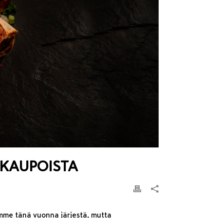
-KAUPOISTA
emme tänä vuonna järjestä, mutta