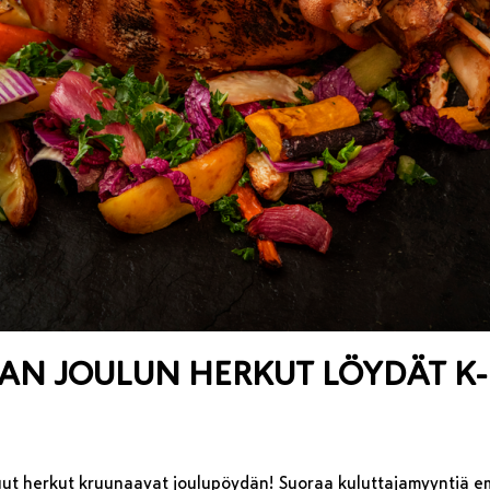
HAN JOULUN HERKUT LÖYDÄT K
muut herkut kruunaavat joulupöydän! Suoraa kuluttajamyyntiä 