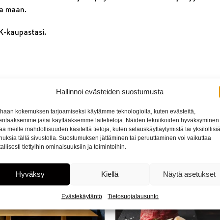
ta maan.
K-kaupastasi.
Hallinnoi evästeiden suostumusta
haan kokemuksen tarjoamiseksi käytämme teknologioita, kuten evästeitä,
lentaaksemme ja/tai käyttääksemme laitetietoja. Näiden tekniikoiden hyväksyminen
UUSIMMAT AIHEET
aa meille mahdollisuuden käsitellä tietoja, kuten selauskäyttäytymistä tai yksilöllisi
nuksia tällä sivustolla. Suostumuksen jättäminen tai peruuttaminen voi vaikuttaa
tallisesti tiettyihin ominaisuuksiin ja toimintoihin.
Hyväksy
Kiellä
Näytä asetukset
Evästekäytäntö
Tietosuojalausunto