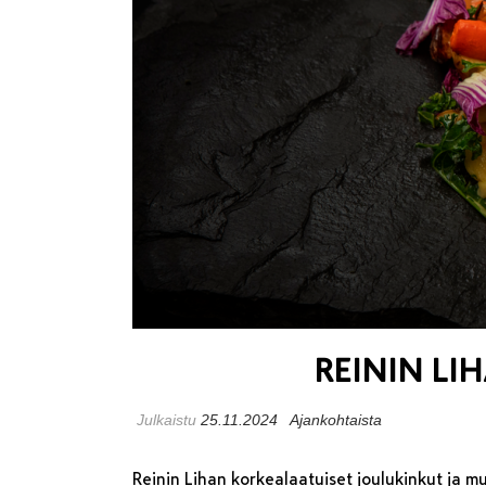
REININ LI
Julkaistu
25.11.2024
Ajankohtaista
Reinin Lihan korkealaatuiset joulukinkut ja 