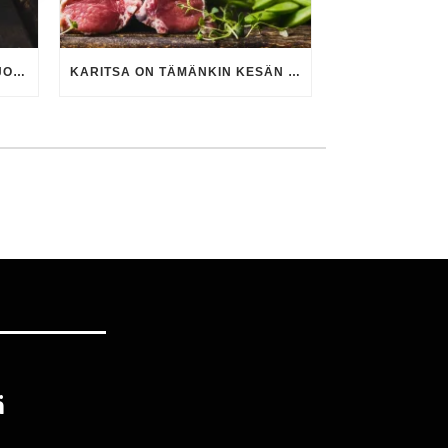
UUSIA TUULIA REININ LIHAN JOHDOSSA
KARITSA ON TÄMÄNKIN KESÄN GRILLIHITTI
ä