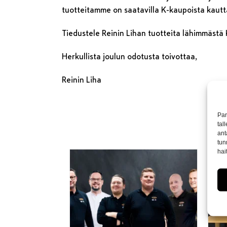
tuotteitamme on saatavilla K-kaupoista kaut
Tiedustele Reinin Lihan tuotteita lähimmästä 
Herkullista joulun odotusta toivottaa,
Reinin Liha
Par
tal
ant
tun
hai