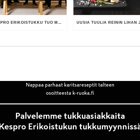
KESPRO ERIKOISTUKKU TUO MUUTOKSIA TILAAMISESSA JA YHTEYKSISSÄ
Nappaa parhaat karitsareseptit talteen
osoitteesta k-ruoka.fi
Palvelemme tukkuasiakkaita
Kespro Erikoistukun tukkumyynniss