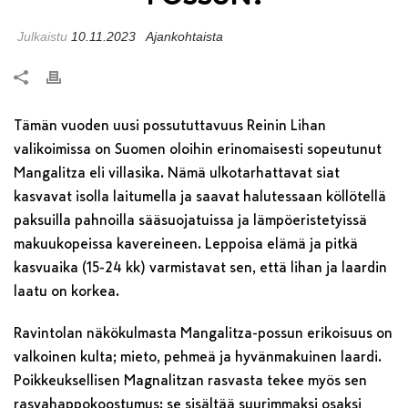
Julkaistu
10.11.2023
Ajankohtaista
Tämän vuoden uusi possututtavuus Reinin Lihan
valikoimissa on Suomen oloihin erinomaisesti sopeutunut
Mangalitza eli villasika. Nämä ulkotarhattavat siat
kasvavat isolla laitumella ja saavat halutessaan köllötellä
paksuilla pahnoilla sääsuojatuissa ja lämpöeristetyissä
makuukopeissa kavereineen. Leppoisa elämä ja pitkä
kasvuaika (15-24 kk) varmistavat sen, että lihan ja laardin
laatu on korkea.
Ravintolan näkökulmasta Mangalitza-possun erikoisuus on
valkoinen kulta; mieto, pehmeä ja hyvänmakuinen laardi.
Poikkeuksellisen Magnalitzan rasvasta tekee myös sen
rasvahappokoostumus: se sisältää suurimmaksi osaksi