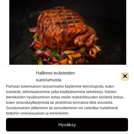
Hallinnoi evästeiden
suostumusta
Parhaan kokemuksen tarjoamiseksi käytämme teknologioita, kuten
evästeitä, tallentaaksemme ja/tai käyttääksemme laitetietoja. Näiden
tekniikoiden hyväksyminen antaa meille mahdollisuuden käsitellä tietoja,
REININ LIHAN JOULUN HERKUT LÖYDÄT K-KAUPOISTA
kuten selauskäyttäytymistä tai yksilöllisiä tunnuksia tällä sivustolla.
Suostumuksen jättäminen tai peruuttaminen voi vaikuttaa haitallisesti
tiettyihin ominaisuuksiin ja toimintoihin.
Hyväksy