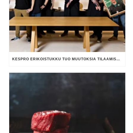
KESPRO ERIKOISTUKKU TUO MUUTOKSIA TILAAMISESSA JA YHTEYKSISSÄ