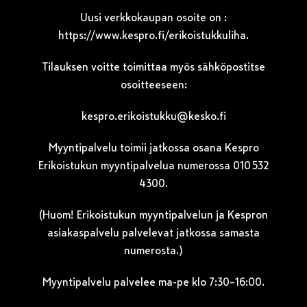
Uusi verkkokaupan osoite on :
https://www.kespro.fi/erikoistukkuliha
.
Tilauksen voitte toimittaa myös sähköpostitse
osoitteeseen:
kespro.erikoistukku@kesko.fi
Myyntipalvelu toimii jatkossa osana Kespro
Erikoistukun myyntipalvelua numerossa 010 532
4300.
(Huom! Erikoistukun myyntipalvelun ja Kespron
asiakaspalvelu palvelevat jatkossa samasta
numerosta.)
Myyntipalvelu palvelee ma-pe klo 7:30–16:00.